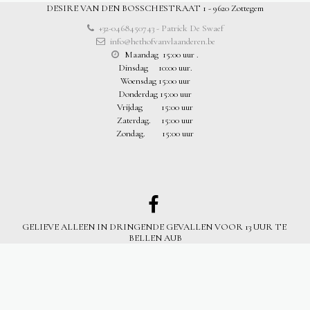
DESIRE VAN DEN BOSSCHESTRAAT 1 - 9620 Zottegem
+32-0468450743
-
Patrick De Swaef
info@hethofvanvlaanderen.be
Maandag  15:00 uur . 

Dinsdag     10:00 uur.

Woensdag 15:00 uur

Donderdag 15:00 uur

Vrijdag         15:00 uur

Zaterdag.     15:00 uur

Zondag.        15:00 uur
GELIEVE ALLEEN IN DRINGENDE GEVALLEN VOOR 13 UUR TE 
BELLEN AUB